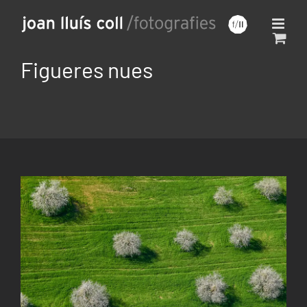
Saltar
al
contenido
Figueres nues