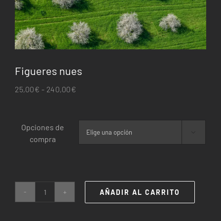
Figueres nues
Rango
25,00
€
-
240,00
€
de
precios:
Opciones de
desde

compra
25,00€
hasta
240,00€
AÑADIR AL CARRITO
Figueres
nues