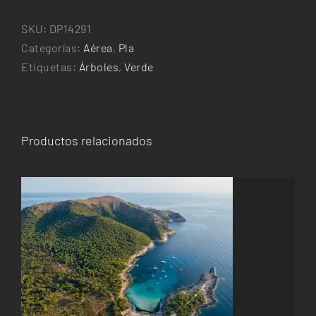
cantidad
SKU:
DP14291
Categorías:
Aérea
,
Pla
Etiquetas:
Árboles
,
Verde
Productos relacionados
ESTE
SELECCIONAR OPCIONES
/
DETALLES
PRODUCTO
TIENE
MÚLTIPLES
VARIANTES.