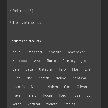
Raiguer
(13)
Tramuntana
(172)
Etiquetas del producto
Agua
Amanecer
Amarillo
Anochecer
Atardecer
Azul
Barco
Blanco y negro
Cala
Casa
Catedral
Faro
Flor
Lila
Luna
Mar
Marrón
Molino
Montaña
Naranja
Niebla
Nubes
Olas
Olivos
Playa
Pájaro
Rocas
Rojo
Rosa
Sol
Verde
Vertical
Violeta
Árboles