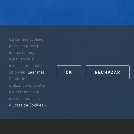
Utilizamos cookies
para asegurar que
damos la mejor
experiencia al
usuario en nuestro
OK
RECHAZAR
sitio web.
Leer más
Si continúa
utilizando este sitio
asumiremos que
está de acuerdo.
Ajustes de Cookies