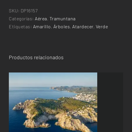
cantidad
SKU:
DP16157
Categorías:
Aérea
,
Tramuntana
Etiquetas:
Amarillo
,
Árboles
,
Atardecer
,
Verde
Productos relacionados
ESTE
SELECCIONAR OPCIONES
/
DETALLES
PRODUCTO
TIENE
MÚLTIPLES
VARIANTES.