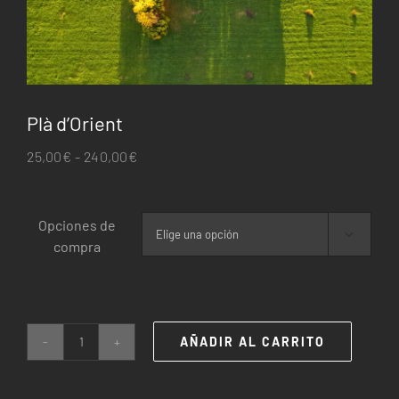
Plà d’Orient
Rango
25,00
€
-
240,00
€
de
precios:
Opciones de
desde

compra
25,00€
hasta
240,00€
AÑADIR AL CARRITO
Plà
d'Orient