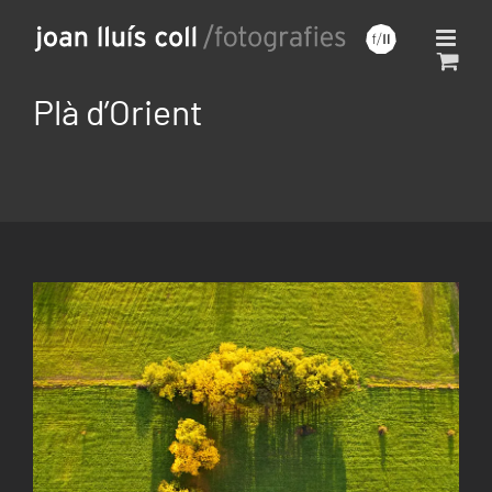
Saltar
al
contenido
Plà d’Orient