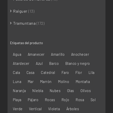
Raiguer
(13)
Tramuntana
(172)
Etiquetas del producto
Agua
Amanecer
Amarillo
Anochecer
Atardecer
Azul
Barco
Blanco y negro
Cala
Casa
Catedral
Faro
Flor
Lila
Luna
Mar
Marrón
Molino
Montaña
Naranja
Niebla
Nubes
Olas
Olivos
Playa
Pájaro
Rocas
Rojo
Rosa
Sol
Verde
Vertical
Violeta
Árboles