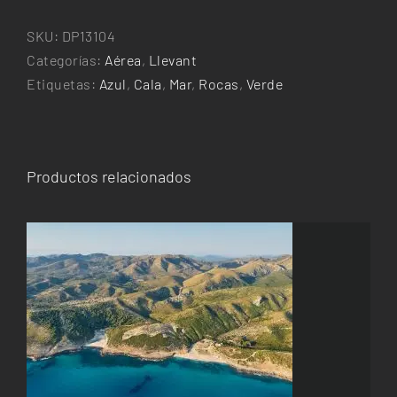
Sureda
cantidad
SKU:
DP13104
Categorías:
Aérea
,
Llevant
Etiquetas:
Azul
,
Cala
,
Mar
,
Rocas
,
Verde
Productos relacionados
ESTE
SELECCIONAR OPCIONES
/
DETALLES
PRODUCTO
TIENE
MÚLTIPLES
VARIANTES.