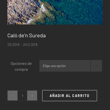
Caló de’n Sureda
Rango
25,00
€
-
240,00
€
de
precios:
Opciones de
desde

compra
25,00€
hasta
240,00€
AÑADIR AL CARRITO
Caló
de'n