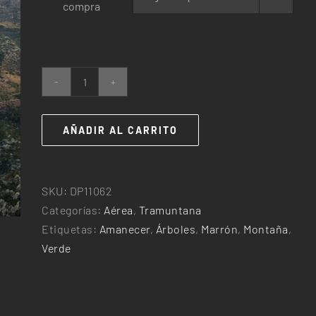
compra
25,00€
hasta
240,00€
Lluc
cantidad
AÑADIR AL CARRITO
SKU:
DP11062
Categorías:
Aérea
,
Tramuntana
Etiquetas:
Amanecer
,
Árboles
,
Marrón
,
Montaña
,
Verde