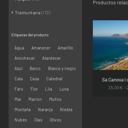
Productos rela
Tramuntana
(172)
Etiquetas del producto
SELECCIONAR 
Agua
Amanecer
Amarillo
DETA
Anochecer
Atardecer
Azul
Barco
Blanco y negro
Cala
Casa
Catedral
Sa Canova i 
25,00
€
-
Faro
Flor
Lila
Luna
Mar
Marrón
Molino
Montaña
Naranja
Niebla
Nubes
Olas
Olivos