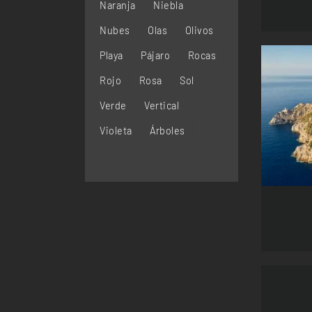
Naranja
Niebla
Nubes
Olas
Olivos
Playa
Pájaro
Rocas
Rojo
Rosa
Sol
Verde
Vertical
SEL
Violeta
Árboles
SELECCION
OPCIONES
ESTE
/
PRODUCT
DETALLES
TIENE