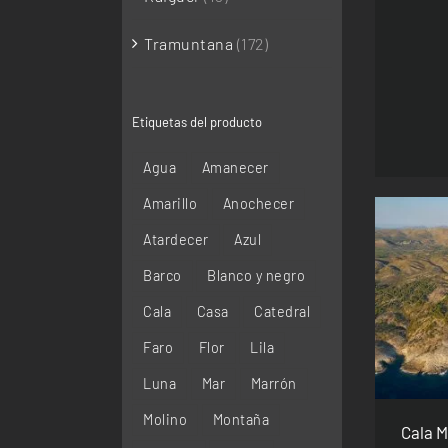
Tramuntana
(172)
Etiquetas del producto
Agua
Amanecer
Amarillo
Anochecer
Atardecer
Azul
Barco
Blanco y negro
SEL
Cala
Casa
Catedral
Faro
Flor
Lila
Luna
Mar
Marrón
Molino
Montaña
Cala M