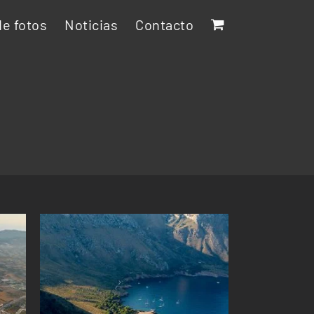
e fotos
Noticias
Contacto
E
ESTE
SELECCIONAR OPCIONES
/
DUCTO
PRODUCTO
DETALLES
E
TIENE