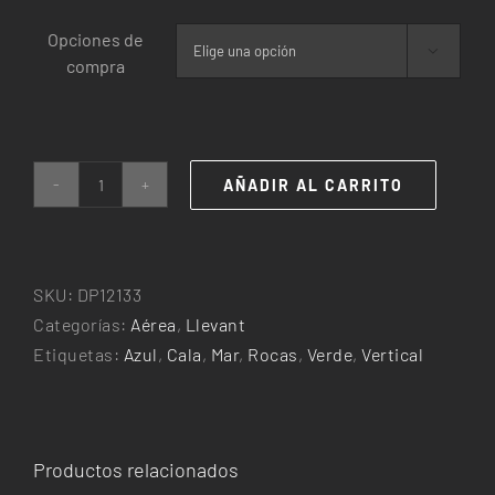
precios:
Opciones de
desde

compra
25,00€
hasta
240,00€
AÑADIR AL CARRITO
Ca
los
Camps
cantidad
SKU:
DP12133
Categorías:
Aérea
,
Llevant
Etiquetas:
Azul
,
Cala
,
Mar
,
Rocas
,
Verde
,
Vertical
Productos relacionados