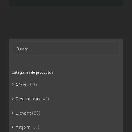
EN
de
LA
precios:
PÁGINA
DE
desde
PRODUCTO
25,00€
hasta
240,00€
Categorías de productos
Aérea
(90)
Destacadas
(41)
Llevant
(25)
Mitjorn
(61)