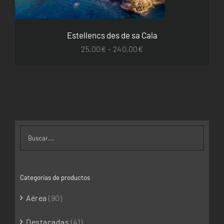
VARIANTES.
LAS
OPCIONES
SE
Estellencs des de sa Cala
PUEDEN
Rango
ELEGIR
25,00
€
-
240,00
€
EN
de
LA
precios:
PÁGINA
DE
desde
PRODUCTO
25,00€
hasta
240,00€
Categorías de productos
Aérea
(90)
Destacadas
(41)