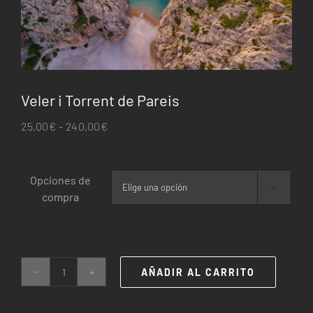
Veler i Torrent de Pareis
Rango
25,00
€
-
240,00
€
de
precios:
Opciones de
desde

compra
25,00€
hasta
240,00€
AÑADIR AL CARRITO
Veler
i