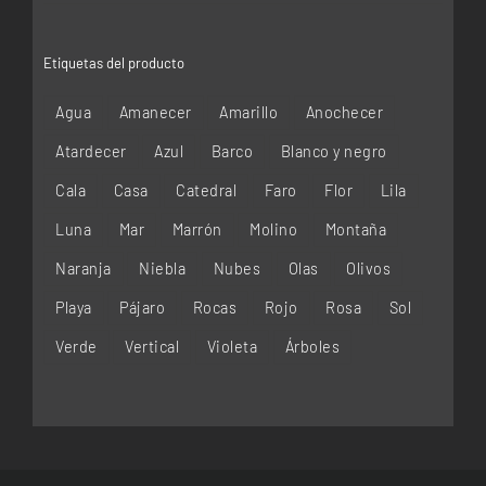
Etiquetas del producto
Agua
Amanecer
Amarillo
Anochecer
Atardecer
Azul
Barco
Blanco y negro
Cala
Casa
Catedral
Faro
Flor
Lila
Luna
Mar
Marrón
Molino
Montaña
Naranja
Niebla
Nubes
Olas
Olivos
Playa
Pájaro
Rocas
Rojo
Rosa
Sol
Verde
Vertical
Violeta
Árboles