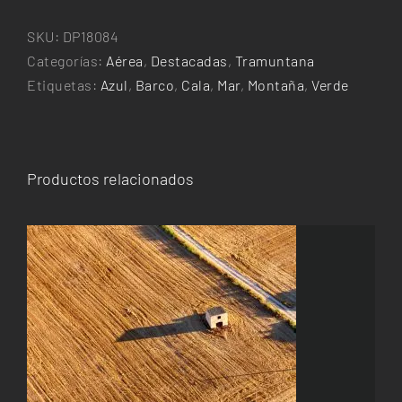
Torrent
de
SKU:
DP18084
Pareis
Categorías:
Aérea
,
Destacadas
,
Tramuntana
cantidad
Etiquetas:
Azul
,
Barco
,
Cala
,
Mar
,
Montaña
,
Verde
Productos relacionados
ESTE
SELECCIONAR OPCIONES
/
DETALLES
PRODUCTO
TIENE
MÚLTIPLES
VARIANTES.