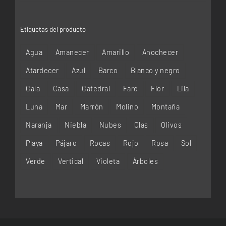
Etiquetas del producto
Agua
Amanecer
Amarillo
Anochecer
Atardecer
Azul
Barco
Blanco y negro
Cala
Casa
Catedral
Faro
Flor
Lila
Luna
Mar
Marrón
Molino
Montaña
Naranja
Niebla
Nubes
Olas
Olivos
Playa
Pájaro
Rocas
Rojo
Rosa
Sol
Verde
Vertical
Violeta
Árboles