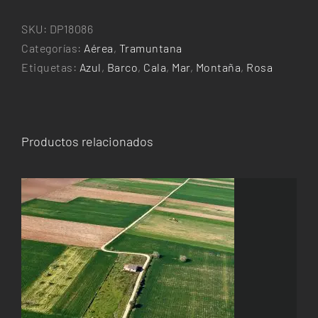
Torrent
de
SKU:
DP18086
Pareis
Categorías:
Aérea
,
Tramuntana
cantidad
Etiquetas:
Azul
,
Barco
,
Cala
,
Mar
,
Montaña
,
Rosa
Productos relacionados
ESTE
SELECCIONAR OPCIONES
/
DETALLES
PRODUCTO
TIENE
MÚLTIPLES
VARIANTES.