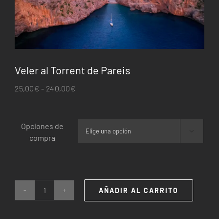
Veler al Torrent de Pareis
Rango
25,00
€
-
240,00
€
de
precios:
Opciones de
desde

compra
25,00€
hasta
240,00€
AÑADIR AL CARRITO
Veler
al