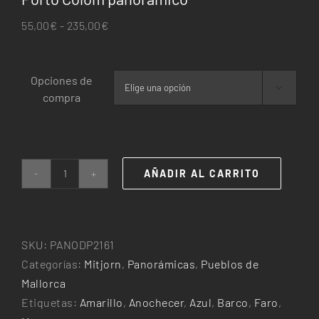
Rango
55,00
€
-
235,00
€
de
precios:
Opciones de
desde

compra
55,00€
hasta
235,00€
AÑADIR AL CARRITO
Porto
Colom
panorámico
cantidad
SKU:
PANODP2161
Categorías:
Mitjorn
,
Panorámicas
,
Pueblos de
Mallorca
Etiquetas:
Amarillo
,
Anochecer
,
Azul
,
Barco
,
Faro
,