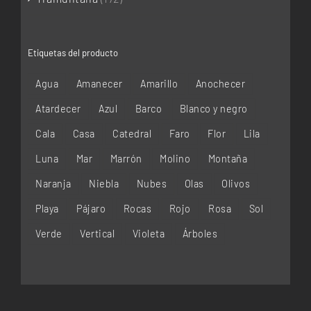
Etiquetas del producto
Agua
Amanecer
Amarillo
Anochecer
Atardecer
Azul
Barco
Blanco y negro
Cala
Casa
Catedral
Faro
Flor
Lila
Luna
Mar
Marrón
Molino
Montaña
Naranja
Niebla
Nubes
Olas
Olivos
Playa
Pájaro
Rocas
Rojo
Rosa
Sol
Verde
Vertical
Violeta
Árboles