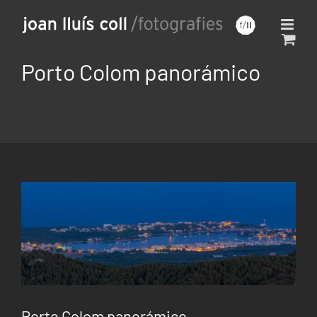
Saltar
al
contenido
Porto Colom panorámico
Porto Colom panorámico