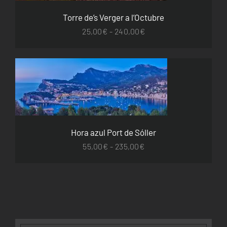
OPCIONES
SE
Torre de’s Verger a l’Octubre
PUEDEN
Rango
ELEGIR
25,00
€
-
240,00
€
EN
de
LA
precios:
PÁGINA
DE
desde
PRODUCTO
25,00€
ESTE
SELECCIONAR OPCIONES
/
DETALLES
PRODUCTO
hasta
TIENE
240,00€
MÚLTIPLES
VARIANTES.
Hora azul Port de Sóller
LAS
OPCIONES
Rango
55,00
€
-
235,00
€
SE
de
PUEDEN
precios:
ELEGIR
EN
desde
LA
55,00€
PÁGINA
DE
hasta
PRODUCTO