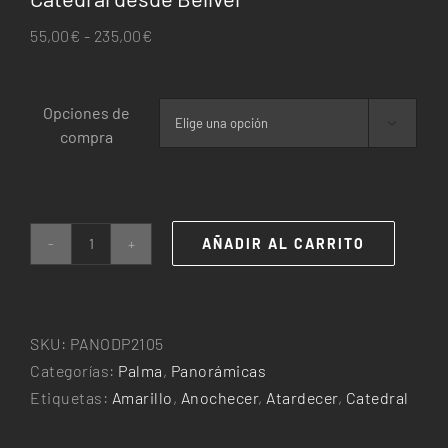
Rango
55,00
€
-
235,00
€
de
precios:
Opciones de
desde

compra
55,00€
hasta
235,00€
AÑADIR AL CARRITO
Catedral
desde
Bellver
cantidad
SKU:
PANODP2105
Categorías:
Palma
,
Panorámicas
Etiquetas:
Amarillo
,
Anochecer
,
Atardecer
,
Catedral