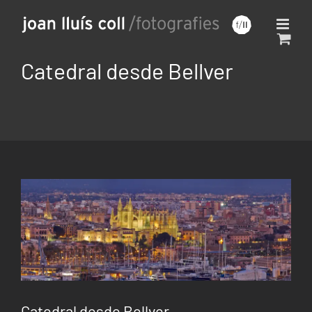
Saltar
al
contenido
Catedral desde Bellver
Catedral desde Bellver