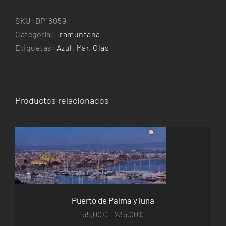
punt
cantidad
SKU:
DP18059
Categoría:
Tramuntana
Etiquetas:
Azul
,
Mar
,
Olas
Productos relacionados
ESTE
SELECCIONAR OPCIONES
/
DETALLES
PRODUCTO
TIENE
MÚLTIPLES
VARIANTES.
Puerto de Palma y luna
LAS
OPCIONES
Rango
55,00
€
-
235,00
€
SE