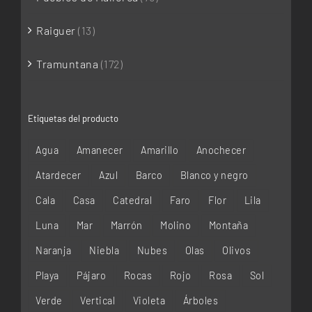
Raiguer
(13)
Tramuntana
(172)
Etiquetas del producto
Agua
Amanecer
Amarillo
Anochecer
Atardecer
Azul
Barco
Blanco y negro
Cala
Casa
Catedral
Faro
Flor
Lila
Luna
Mar
Marrón
Molino
Montaña
Naranja
Niebla
Nubes
Olas
Olivos
Playa
Pájaro
Rocas
Rojo
Rosa
Sol
Verde
Vertical
Violeta
Árboles