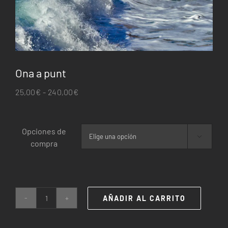
Ona a punt
Rango
25,00
€
-
240,00
€
de
precios:
Opciones de
desde

compra
25,00€
hasta
240,00€
AÑADIR AL CARRITO
Ona
a