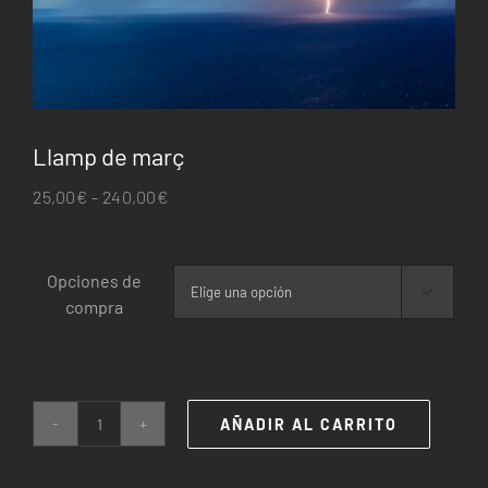
Llamp de març
Rango
25,00
€
-
240,00
€
de
precios:
Opciones de
desde

compra
25,00€
hasta
240,00€
AÑADIR AL CARRITO
Llamp
de