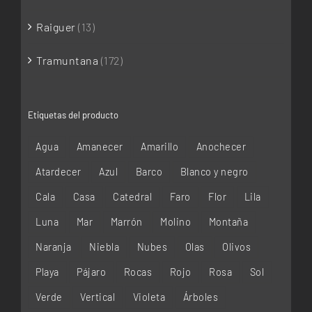
Raiguer
(13)
Tramuntana
(172)
Etiquetas del producto
Agua
Amanecer
Amarillo
Anochecer
Atardecer
Azul
Barco
Blanco y negro
Cala
Casa
Catedral
Faro
Flor
Lila
Luna
Mar
Marrón
Molino
Montaña
Naranja
Niebla
Nubes
Olas
Olivos
Playa
Pájaro
Rocas
Rojo
Rosa
Sol
Verde
Vertical
Violeta
Árboles