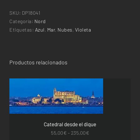
març
cantidad
SKU:
DP18041
Categoría:
Nord
Etiquetas:
Azul
,
Mar
,
Nubes
,
Violeta
Productos relacionados
ESTE
SELECCIONAR OPCIONES
/
DETALLES
PRODUCTO
TIENE
MÚLTIPLES
VARIANTES.
Catedral desde el dique
LAS
OPCIONES
Rango
55,00
€
-
235,00
€
SE