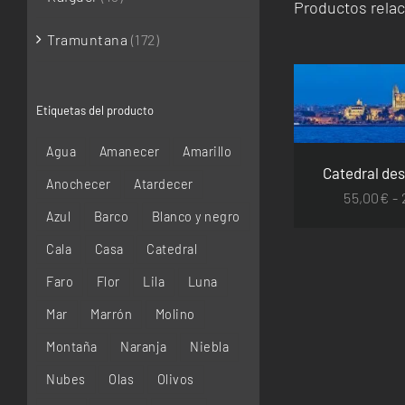
Productos rela
Tramuntana
(172)
SELECCIONAR 
Etiquetas del producto
DETA
Agua
Amanecer
Amarillo
Catedral des
Anochecer
Atardecer
55,00
€
-
Azul
Barco
Blanco y negro
Cala
Casa
Catedral
Faro
Flor
Lila
Luna
Mar
Marrón
Molino
Montaña
Naranja
Niebla
Nubes
Olas
Olivos