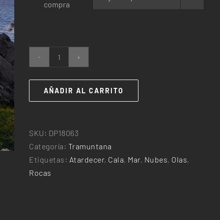
compra
25,00€
hasta
240,00€
Port
de
Sa
AÑADIR AL CARRITO
Pedra
de
s’Ase
SKU:
DP18063
cantidad
Categoría:
Tramuntana
Etiquetas:
Atardecer
,
Cala
,
Mar
,
Nubes
,
Olas
,
Rocas