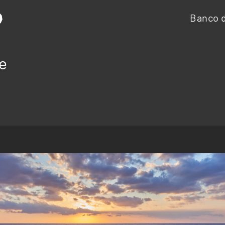
Banco d
se