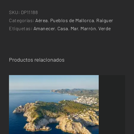
SKU:
DP11188
Categorías:
Aérea
,
Pueblos de Mallorca
,
Raiguer
Etiquetas:
Amanecer
,
Casa
,
Mar
,
Marrón
,
Verde
Productos relacionados
ESTE
SELECCIONAR OPCIONES
/
DETALLES
PRODUCTO
TIENE
MÚLTIPLES
VARIANTES.