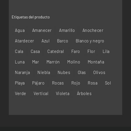
Etiquetas del producto
Agua
Amanecer
Amarillo
Anochecer
Atardecer
Azul
Barco
Blanco y negro
Cala
Casa
Catedral
Faro
Flor
Lila
Luna
Mar
Marrón
Molino
Montaña
Naranja
Niebla
Nubes
Olas
Olivos
Playa
Pájaro
Rocas
Rojo
Rosa
Sol
Verde
Vertical
Violeta
Árboles