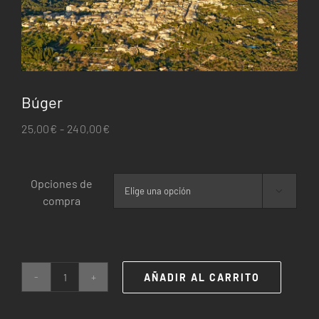
Búger
Rango
25,00
€
-
240,00
€
de
precios:
Opciones de
desde

compra
25,00€
hasta
240,00€
AÑADIR AL CARRITO
Búger
cantidad