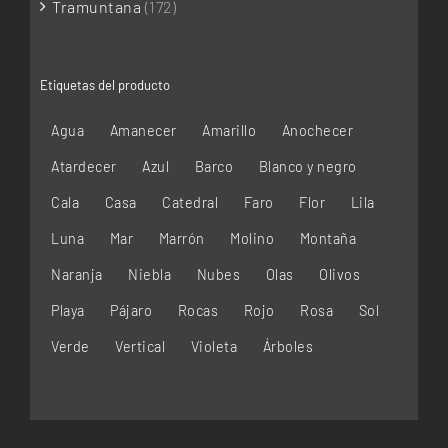
Tramuntana
(172)
Etiquetas del producto
Agua
Amanecer
Amarillo
Anochecer
Atardecer
Azul
Barco
Blanco y negro
Cala
Casa
Catedral
Faro
Flor
Lila
Luna
Mar
Marrón
Molino
Montaña
Naranja
Niebla
Nubes
Olas
Olivos
Playa
Pájaro
Rocas
Rojo
Rosa
Sol
Verde
Vertical
Violeta
Árboles