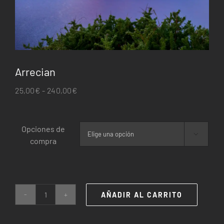
Arrecian
Rango
25,00
€
-
240,00
€
de
precios:
Opciones de
desde

compra
25,00€
hasta
240,00€
AÑADIR AL CARRITO
Arrecian
cantidad