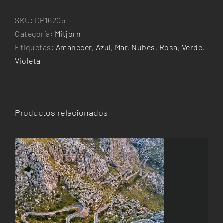
SKU:
DP16205
Categoría:
Mitjorn
Etiquetas:
Amanecer
,
Azul
,
Mar
,
Nubes
,
Rosa
,
Verde
,
Violeta
Productos relacionados
ESTE
SELECCIONAR OPCIONES
/
DETALLES
PRODUCTO
TIENE