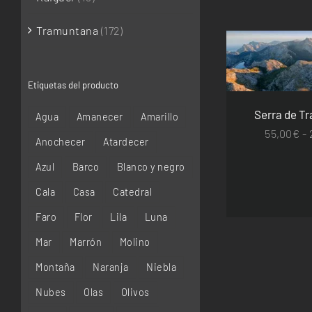
Tramuntana
(172)
SELECCIONAR 
DETA
Etiquetas del producto
Serra de T
Agua
Amanecer
Amarillo
55,00
€
-
Anochecer
Atardecer
Azul
Barco
Blanco y negro
Cala
Casa
Catedral
Faro
Flor
Lila
Luna
Mar
Marrón
Molino
Montaña
Naranja
Niebla
Nubes
Olas
Olivos