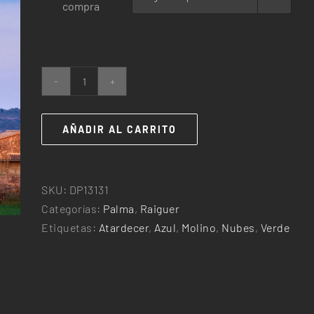
compra
25,00€
hasta
240,00€
Molí
a
Sant
AÑADIR AL CARRITO
Jordi
cantidad
SKU:
DP13131
Categorías:
Palma
,
Raiguer
Etiquetas:
Atardecer
,
Azul
,
Molino
,
Nubes
,
Verde