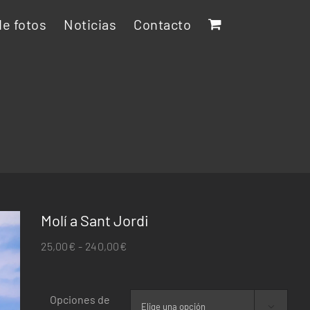
e fotos
Noticias
Contacto
Molí a Sant Jordi
Rango
25,00
€
-
240,00
€
de
precios:
Opciones de
desde
