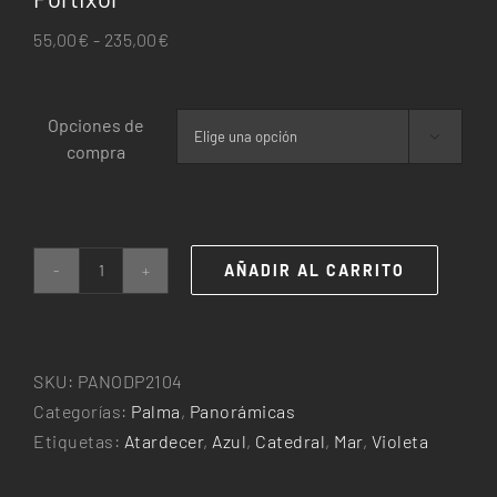
Rango
55,00
€
-
235,00
€
de
precios:
Opciones de
desde

compra
55,00€
hasta
235,00€
AÑADIR AL CARRITO
Portixol
cantidad
SKU:
PANODP2104
Categorías:
Palma
,
Panorámicas
Etiquetas:
Atardecer
,
Azul
,
Catedral
,
Mar
,
Violeta