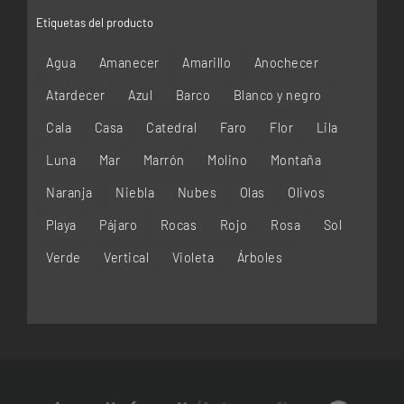
Etiquetas del producto
Agua
Amanecer
Amarillo
Anochecer
Atardecer
Azul
Barco
Blanco y negro
Cala
Casa
Catedral
Faro
Flor
Lila
Luna
Mar
Marrón
Molino
Montaña
Naranja
Niebla
Nubes
Olas
Olivos
Playa
Pájaro
Rocas
Rojo
Rosa
Sol
Verde
Vertical
Violeta
Árboles