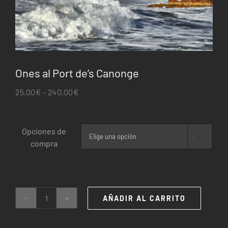
Ones al Port de’s Canonge
Rango
25,00
€
-
240,00
€
de
precios:
Opciones de
desde

compra
25,00€
hasta
240,00€
AÑADIR AL CARRITO
Ones
al