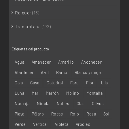
Raiguer
(13)
Tramuntana
(172)
Etiquetas del producto
Agua
Amanecer
Amarillo
Anochecer
Atardecer
Azul
Barco
Blanco y negro
Cala
Casa
Catedral
Faro
Flor
Lila
Luna
Mar
Marrón
Molino
Montaña
Naranja
Niebla
Nubes
Olas
Olivos
Playa
Pájaro
Rocas
Rojo
Rosa
Sol
Verde
Vertical
Violeta
Árboles