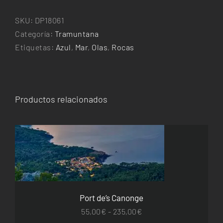
Port
de's
SKU:
DP18061
Canonge
Categoría:
Tramuntana
cantidad
Etiquetas:
Azul
,
Mar
,
Olas
,
Rocas
Productos relacionados
ESTE
SELECCIONAR OPCIONES
/
DETALLES
PRODUCTO
TIENE
MÚLTIPLES
VARIANTES.
Port de’s Canonge
LAS
OPCIONES
Rango
55,00
€
-
235,00
€
SE