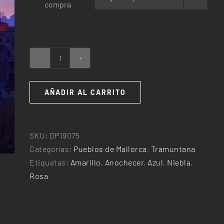
compra
25,00€
hasta
240,00€
Foscor
a
Valldemossa
AÑADIR AL CARRITO
cantidad
SKU:
DP19075
Categorías:
Pueblos de Mallorca
,
Tramuntana
Etiquetas:
Amarillo
,
Anochecer
,
Azul
,
Niebla
,
Rosa