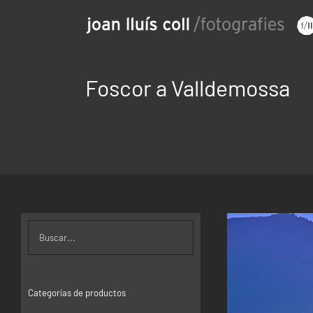
Saltar
al
contenido
Foscor a Valldemossa
Categorías de productos