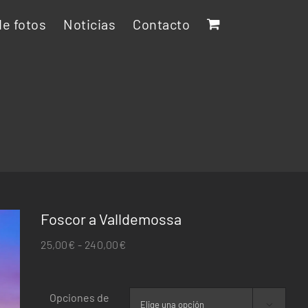
e fotos
Noticias
Contacto
Foscor a Valldemossa
Rango
25,00
€
-
240,00
€
de
precios:
Opciones de
desde
