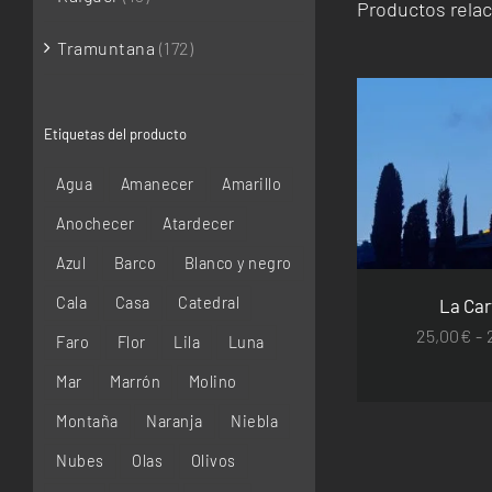
Productos rela
Tramuntana
(172)
Etiquetas del producto
SELECCIONAR 
Agua
Amanecer
Amarillo
DETA
Anochecer
Atardecer
Azul
Barco
Blanco y negro
Cala
Casa
Catedral
La Car
25,00
€
-
Faro
Flor
Lila
Luna
Mar
Marrón
Molino
Montaña
Naranja
Niebla
Nubes
Olas
Olivos