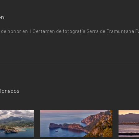
ón
de honor en I Certamen de fotografía Serra de Tramuntana Pat
cionados
ESTE
ESTE
OPCIONES
/
SELECCIONAR OPCIONES
/
SELE
PRODUCTO
PRODUCTO
LLES
DETALLES
TIENE
TIENE
MÚLTIPLES
MÚLTIPLES