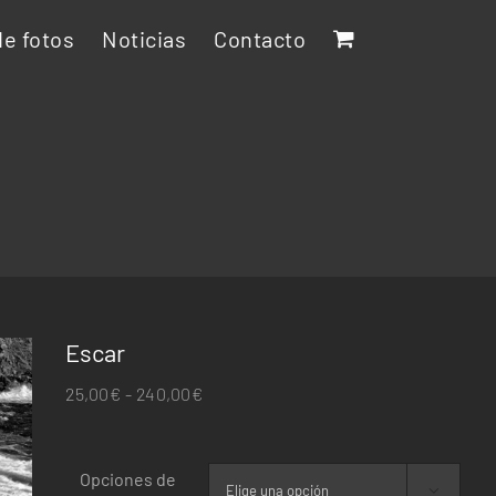
e fotos
Noticias
Contacto
Escar
Rango
25,00
€
-
240,00
€
de
precios:
Opciones de
desde
