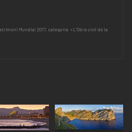
rimoni Mundial 2017, categoría «L’Obra civil de la
ESTE
ESTE
SELECCIONAR OPCIONES
/
CCIONAR OPCIONES
/
PRODUCTO
PRODUCTO
DETALLES
DETALLES
TIENE
TIENE
MÚLTIPLES
MÚLTIPLES