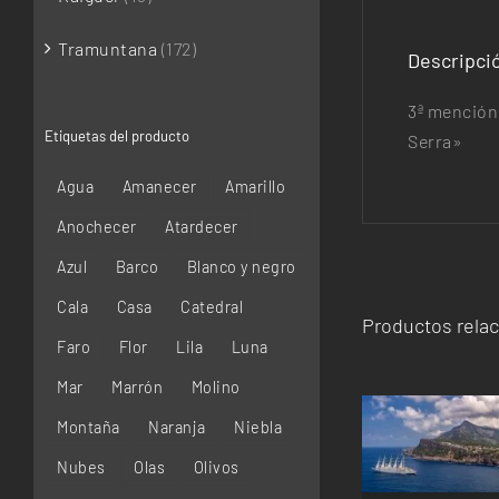
Tramuntana
(172)
Descripci
3ª mención 
Etiquetas del producto
Serra»
Agua
Amanecer
Amarillo
Anochecer
Atardecer
Azul
Barco
Blanco y negro
Cala
Casa
Catedral
Productos rela
Faro
Flor
Lila
Luna
Mar
Marrón
Molino
Montaña
Naranja
Niebla
SELECCIONAR 
DETA
Nubes
Olas
Olivos