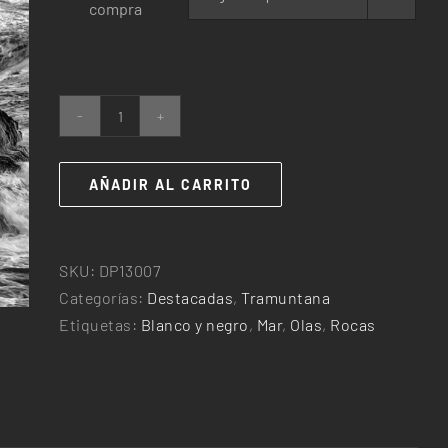
compra
25,00€
hasta
240,00€
Escar
cantidad
AÑADIR AL CARRITO
SKU:
DP13007
Categorías:
Destacadas
,
Tramuntana
Etiquetas:
Blanco y negro
,
Mar
,
Olas
,
Rocas