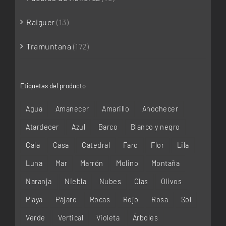
Raiguer
(13)
Tramuntana
(172)
Etiquetas del producto
Agua
Amanecer
Amarillo
Anochecer
Atardecer
Azul
Barco
Blanco y negro
Cala
Casa
Catedral
Faro
Flor
Lila
Luna
Mar
Marrón
Molino
Montaña
Naranja
Niebla
Nubes
Olas
Olivos
Playa
Pájaro
Rocas
Rojo
Rosa
Sol
Verde
Vertical
Violeta
Árboles