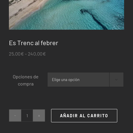
Es Trenc al febrer
Rango
25,00
€
-
240,00
€
de
precios:
Opciones de
desde

compra
25,00€
hasta
240,00€
AÑADIR AL CARRITO
Es
Trenc