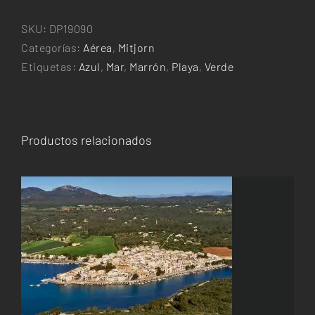
al
febrer
SKU:
DP19090
cantidad
Categorías:
Aérea
,
Mitjorn
Etiquetas:
Azul
,
Mar
,
Marrón
,
Playa
,
Verde
Productos relacionados
ESTE
SELECCIONAR OPCIONES
/
DETALLES
PRODUCTO
TIENE
MÚLTIPLES
VARIANTES.