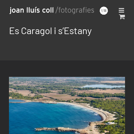
Saltar
al
contenido
Es Caragol i s’Estany