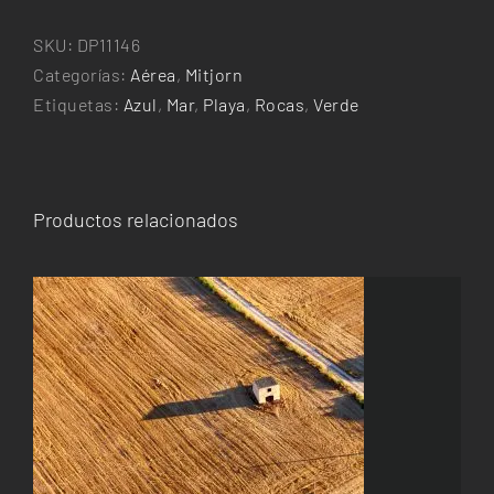
i
s'Estany
SKU:
DP11146
cantidad
Categorías:
Aérea
,
Mitjorn
Etiquetas:
Azul
,
Mar
,
Playa
,
Rocas
,
Verde
Productos relacionados
ESTE
SELECCIONAR OPCIONES
/
DETALLES
PRODUCTO
TIENE
MÚLTIPLES
VARIANTES.