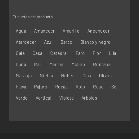
Etiquetas del producto
Agua
Amanecer
Amarillo
Anochecer
Atardecer
Azul
Barco
Blanco y negro
Cala
Casa
Catedral
Faro
Flor
Lila
Luna
Mar
Marrón
Molino
Montaña
Naranja
Niebla
Nubes
Olas
Olivos
Playa
Pájaro
Rocas
Rojo
Rosa
Sol
Verde
Vertical
Violeta
Árboles