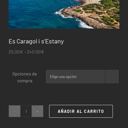
Es Caragol i s’Estany
Rango
25,00
€
-
240,00
€
de
precios:
Opciones de
desde

compra
25,00€
hasta
240,00€
AÑADIR AL CARRITO
Es
Caragol