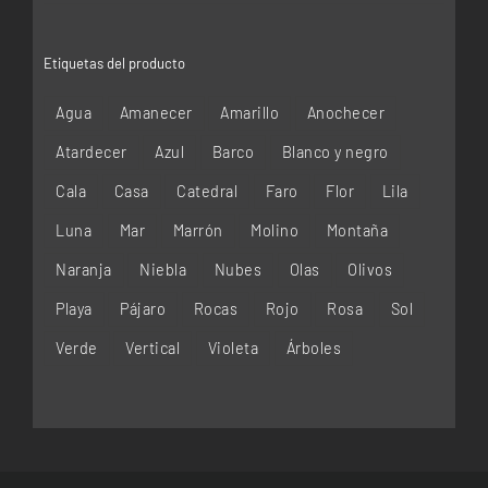
Etiquetas del producto
Agua
Amanecer
Amarillo
Anochecer
Atardecer
Azul
Barco
Blanco y negro
Cala
Casa
Catedral
Faro
Flor
Lila
Luna
Mar
Marrón
Molino
Montaña
Naranja
Niebla
Nubes
Olas
Olivos
Playa
Pájaro
Rocas
Rojo
Rosa
Sol
Verde
Vertical
Violeta
Árboles