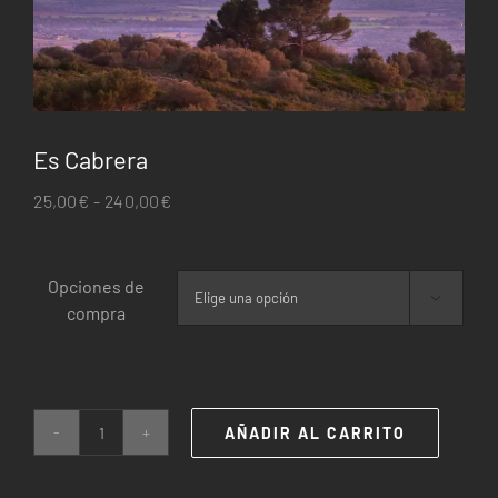
Es Cabrera
Rango
25,00
€
-
240,00
€
de
precios:
Opciones de
desde

compra
25,00€
hasta
240,00€
AÑADIR AL CARRITO
Es
Cabrera