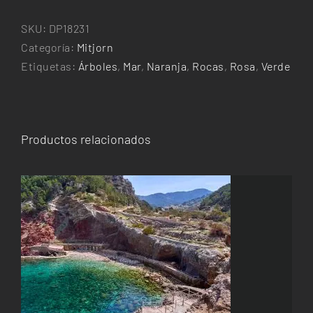
cantidad
SKU:
DP18231
Categoría:
Mitjorn
Etiquetas:
Árboles
,
Mar
,
Naranja
,
Rocas
,
Rosa
,
Verde
Productos relacionados
ESTE
SELECCIONAR OPCIONES
/
DETALLES
PRODUCTO
TIENE
MÚLTIPLES
VARIANTES.