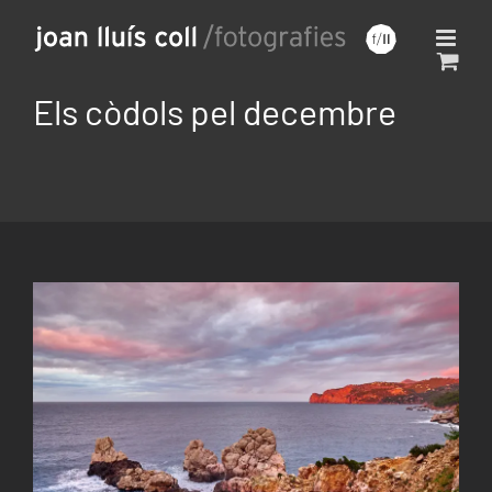
Saltar
al
contenido
Els còdols pel decembre