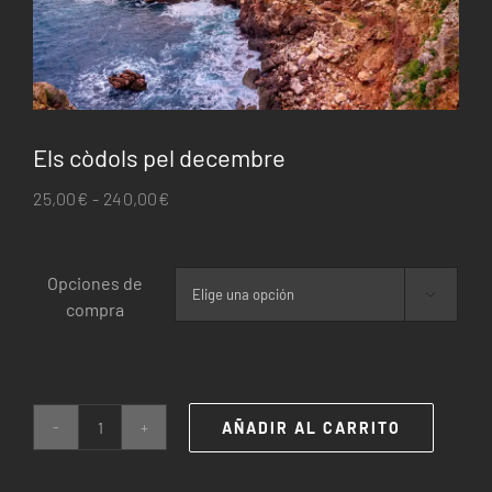
Els còdols pel decembre
Rango
25,00
€
-
240,00
€
de
precios:
Opciones de
desde

compra
25,00€
hasta
240,00€
AÑADIR AL CARRITO
Els
còdols