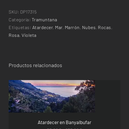
pel
decembre
SKU:
DP17315
cantidad
Categoría:
Tramuntana
Etiquetas:
Atardecer
,
Mar
,
Marrón
,
Nubes
,
Rocas
,
Rosa
,
Violeta
Productos relacionados
ESTE
SELECCIONAR OPCIONES
/
DETALLES
PRODUCTO
TIENE
MÚLTIPLES
VARIANTES.
Atardecer en Banyalbufar
LAS