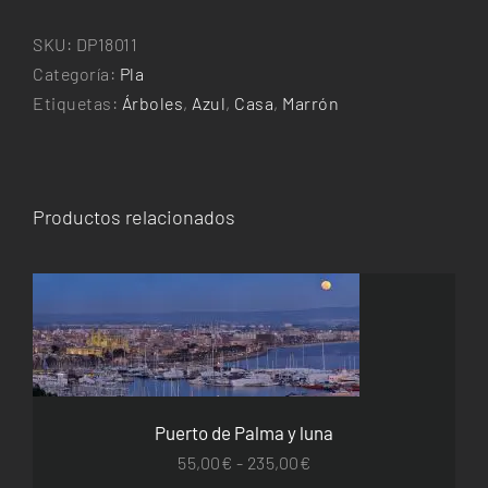
ametller
cantidad
SKU:
DP18011
Categoría:
Pla
Etiquetas:
Árboles
,
Azul
,
Casa
,
Marrón
Productos relacionados
ESTE
SELECCIONAR OPCIONES
/
DETALLES
PRODUCTO
TIENE
MÚLTIPLES
VARIANTES.
Puerto de Palma y luna
LAS
OPCIONES
Rango
55,00
€
-
235,00
€
SE