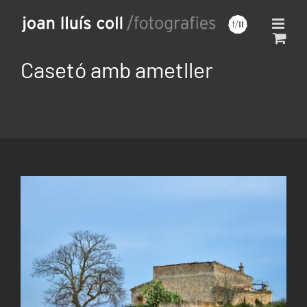
Saltar
al
contenido
Casetó amb ametller