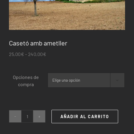
Casetó amb ametller
Rango
25,00
€
-
240,00
€
de
precios:
Opciones de
desde

compra
25,00€
hasta
240,00€
AÑADIR AL CARRITO
Casetó
amb