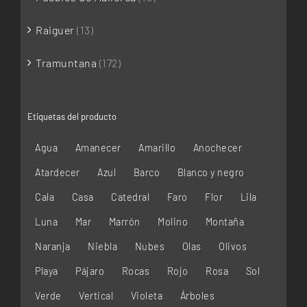
Raiguer
(13)
Tramuntana
(172)
Etiquetas del producto
Agua
Amanecer
Amarillo
Anochecer
Atardecer
Azul
Barco
Blanco y negro
Cala
Casa
Catedral
Faro
Flor
Lila
Luna
Mar
Marrón
Molino
Montaña
Naranja
Niebla
Nubes
Olas
Olivos
Playa
Pájaro
Rocas
Rojo
Rosa
Sol
Verde
Vertical
Violeta
Árboles