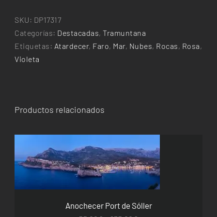
Llebeitg
cantidad
SKU:
DP17317
Categorías:
Destacadas
,
Tramuntana
Etiquetas:
Atardecer
,
Faro
,
Mar
,
Nubes
,
Rocas
,
Rosa
,
Violeta
Productos relacionados
ESTE
SELECCIONAR OPCIONES
/
DETALLES
PRODUCTO
TIENE
MÚLTIPLES
VARIANTES.
Anochecer Port de Sóller
LAS