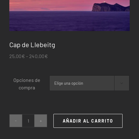
Cap de Llebeitg
Rango
25,00
€
-
240,00
€
de
precios:
Opciones de
desde

compra
25,00€
hasta
240,00€
AÑADIR AL CARRITO
Cap
de