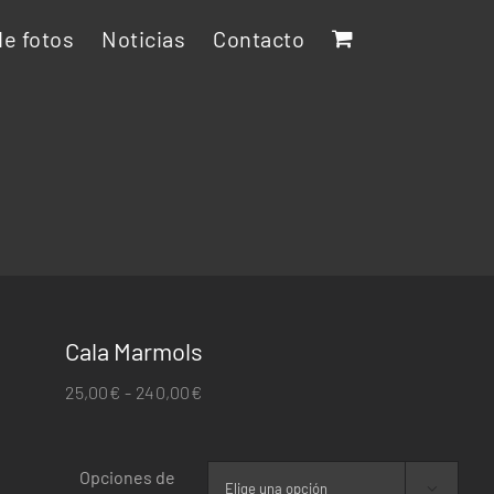
e fotos
Noticias
Contacto
Cala Marmols
Rango
25,00
€
-
240,00
€
de
precios:
Opciones de
desde
