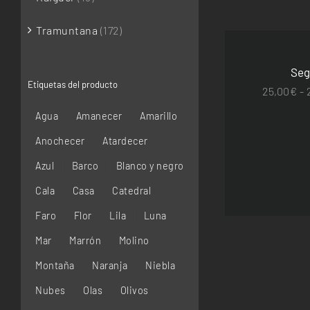
SELECCIONAR
Tramuntana
(172)
OPCIONES
ESTE
/
PRODUCTO
DETALLES
Seg
TIENE
Etiquetas del producto
MÚLTIPLES
25,00
€
-
VARIANTES.
LAS
Agua
Amanecer
Amarillo
OPCIONES
SE
Anochecer
Atardecer
PUEDEN
ELEGIR
Azul
Barco
Blanco y negro
EN
Cala
Casa
Catedral
LA
PÁGINA
Faro
Flor
Lila
Luna
DE
PRODUCTO
Mar
Marrón
Molino
Montaña
Naranja
Niebla
Nubes
Olas
Olivos