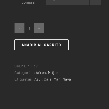
compra
25,00€
hasta
240,00€
Cala
Marmols
cantidad
AÑADIR AL CARRITO
SKU:
DP11137
Categorías:
Aérea
,
Mitjorn
Etiquetas:
Azul
,
Cala
,
Mar
,
Playa