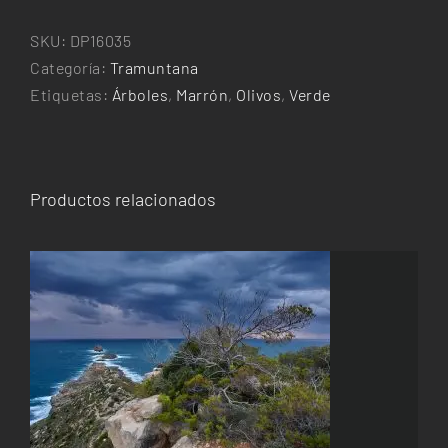
SKU:
DP16035
Categoría:
Tramuntana
Etiquetas:
Árboles
,
Marrón
,
Olivos
,
Verde
Productos relacionados
ESTE
SELECCIONAR OPCIONES
/
DETALLES
PRODUCTO
TIENE
MÚLTIPLES
VARIANTES.