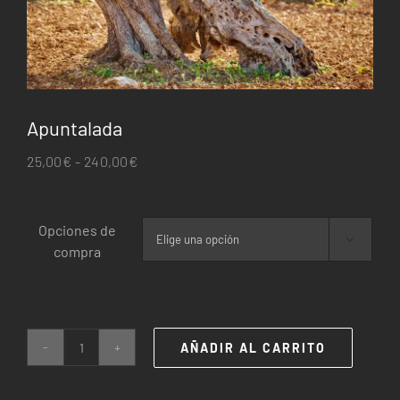
Apuntalada
Rango
25,00
€
-
240,00
€
de
precios:
Opciones de
desde

compra
25,00€
hasta
240,00€
AÑADIR AL CARRITO
Apuntalada
cantidad