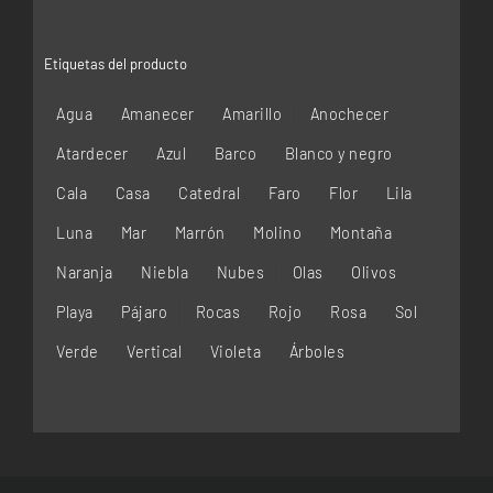
Etiquetas del producto
Agua
Amanecer
Amarillo
Anochecer
Atardecer
Azul
Barco
Blanco y negro
Cala
Casa
Catedral
Faro
Flor
Lila
Luna
Mar
Marrón
Molino
Montaña
Naranja
Niebla
Nubes
Olas
Olivos
Playa
Pájaro
Rocas
Rojo
Rosa
Sol
Verde
Vertical
Violeta
Árboles