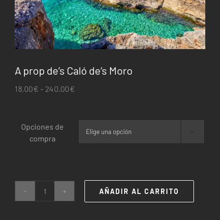
A prop de’s Caló de’s Moro
Rango
18,00
€
-
240,00
€
de
precios:
Opciones de
desde

compra
18,00€
hasta
240,00€
AÑADIR AL CARRITO
A
prop