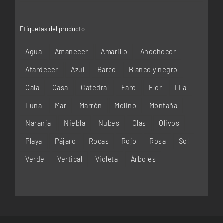
Etiquetas del producto
Agua
Amanecer
Amarillo
Anochecer
Atardecer
Azul
Barco
Blanco y negro
Cala
Casa
Catedral
Faro
Flor
Lila
Luna
Mar
Marrón
Molino
Montaña
Naranja
Niebla
Nubes
Olas
Olivos
Playa
Pájaro
Rocas
Rojo
Rosa
Sol
Verde
Vertical
Violeta
Árboles