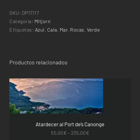
de's
Caló
SKU:
DP17117
de's
Categoría:
Mitjorn
Moro
Etiquetas:
Azul
,
Cala
,
Mar
,
Rocas
,
Verde
cantidad
Productos relacionados
ESTE
SELECCIONAR OPCIONES
/
DETALLES
PRODUCTO
TIENE
MÚLTIPLES
VARIANTES.
Atardecer al Port de’s Canonge
LAS
OPCIONES
Rango
55,00
€
-
235,00
€
SE