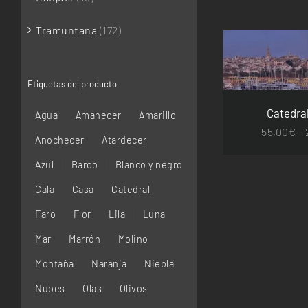
Tramuntana
(172)
SELECCIONAR 
DETA
Etiquetas del producto
Catedral
Agua
Amanecer
Amarillo
55,00
€
-
Anochecer
Atardecer
Azul
Barco
Blanco y negro
Cala
Casa
Catedral
Faro
Flor
Lila
Luna
Mar
Marrón
Molino
Montaña
Naranja
Niebla
Nubes
Olas
Olivos