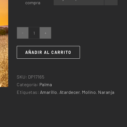
compra
25,00€
hasta
240,00€
12
palas
cantidad
AÑADIR AL CARRITO
SKU:
DP17165
Categoría:
Palma
Etiquetas:
Amarillo
,
Atardecer
,
Molino
,
Naranja