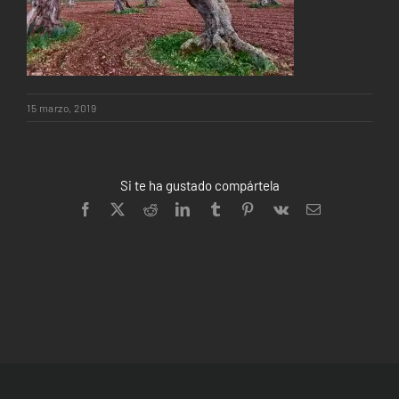
15 marzo, 2019
Si te ha gustado compártela
Facebook
X
Reddit
LinkedIn
Tumblr
Pinterest
Vk
Correo
electrónico