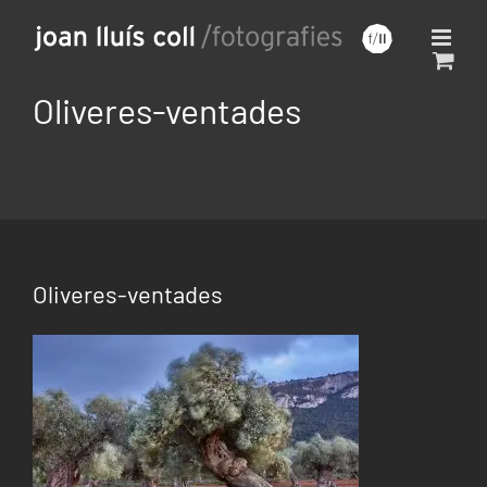
Saltar
al
contenido
Oliveres-ventades
Oliveres-ventades