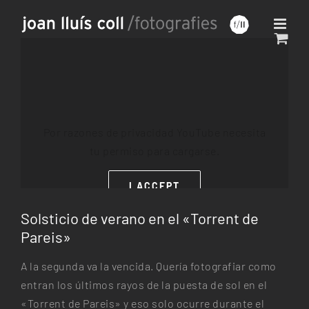
Saltar
al
contenido
Por razones de privacidad YouTube necesita
tu permiso para cargarse.
I ACCEPT
Solsticio de verano en el «Torrent de
Pareis»
A la segunda va la vencida. Quería fotografiar como
entran los últimos rayos de la puesta de sol en el
«Torrent de Pareis» y eso solo ocurre durante el