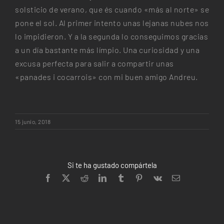
solsticio de verano, que és cuando «más al norte» se
pone el sol. Al primer intento unas lejanas nubes nos
lo impidieron. Y a la segunda lo conseguimos gracias
a un día bastante más límpio. Una curiosidad y una
excusa perfecta para salir a compartir unas
«panades i cocarrois» con mi buen amigo Andreu.
15 junio, 2018
Si te ha gustado compártela
Facebook
X
Reddit
LinkedIn
Tumblr
Pinterest
Vk
Correo
electrónico