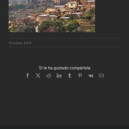
15 marzo, 2019
Si te ha gustado compártela
Facebook
X
Reddit
LinkedIn
Tumblr
Pinterest
Vk
Correo
electrónico