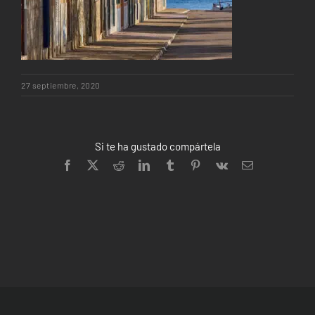
27 septiembre, 2020
Si te ha gustado compártela
Facebook
X
Reddit
LinkedIn
Tumblr
Pinterest
Vk
Correo
electrónico