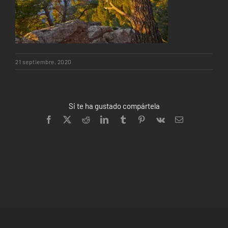
21 septiembre, 2020
Si te ha gustado compártela
Facebook
X
Reddit
LinkedIn
Tumblr
Pinterest
Vk
Correo
electrónico