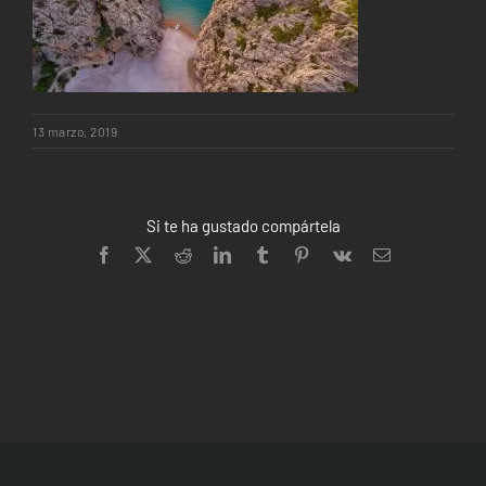
13 marzo, 2019
Si te ha gustado compártela
Facebook
X
Reddit
LinkedIn
Tumblr
Pinterest
Vk
Correo
electrónico