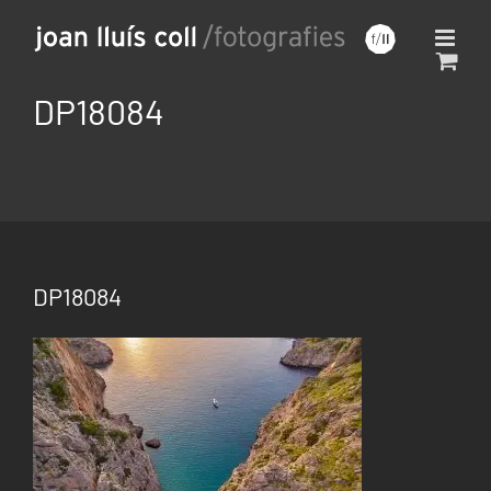
Saltar
al
contenido
DP18084
DP18084