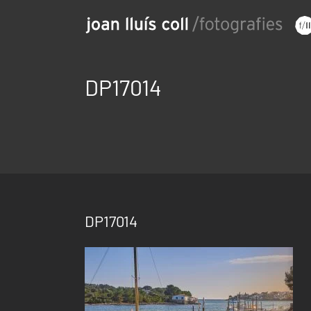
Saltar
al
contenido
DP17014
DP17014