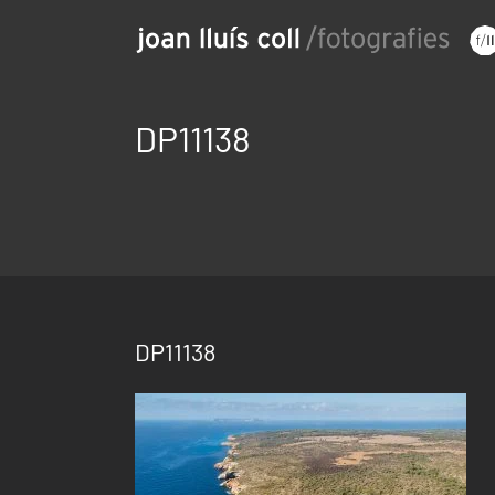
Saltar
al
contenido
DP11138
DP11138