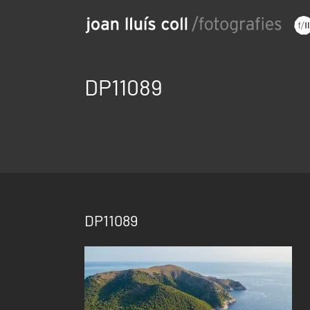
Saltar
al
contenido
DP11089
DP11089