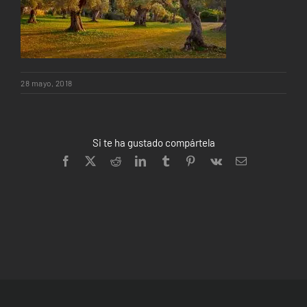
28 mayo, 2018
Si te ha gustado compártela
Facebook
X
Reddit
LinkedIn
Tumblr
Pinterest
Vk
Correo
electrónico