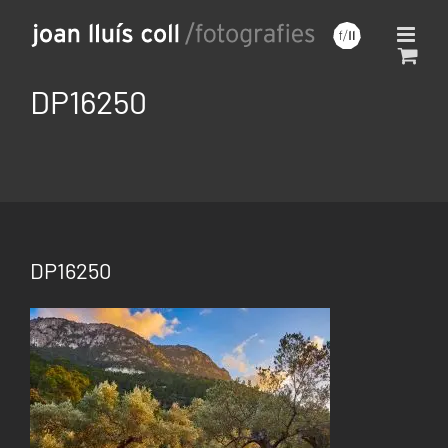
Saltar
al
contenido
DP16250
DP16250