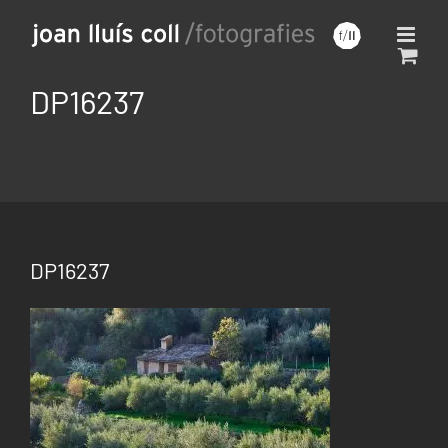
Saltar
al
contenido
DP16237
DP16237