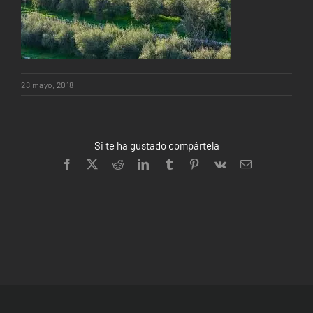
28 mayo, 2018
Si te ha gustado compártela
Facebook
X
Reddit
LinkedIn
Tumblr
Pinterest
Vk
Correo
electrónico