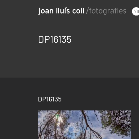
Saltar
al
contenido
DP16135
DP16135